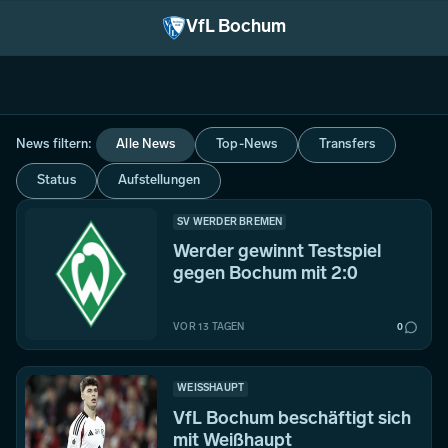
Zum Inhalt springen
VfL Bochum
Aufstellung
Spiele
News
Kader
Transfers
News filtern:
Alle News
Top-News
Transfers
Status
Aufstellungen
SV WERDER BREMEN
Werder gewinnt Testspiel
gegen Bochum mit 2:0
VOR 13 TAGEN
0
WEISSHAUPT
VfL Bochum beschäftigt sich
mit Weißhaupt