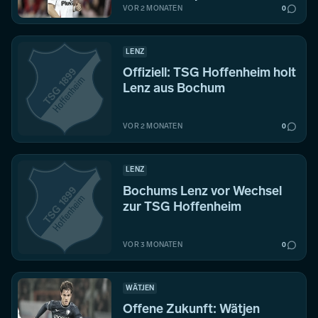
VOR 2 MONATEN
0
LENZ
Offiziell: TSG Hoffenheim holt
Lenz aus Bochum
VOR 2 MONATEN
0
LENZ
Bochums Lenz vor Wechsel
zur TSG Hoffenheim
VOR 3 MONATEN
0
WÄTJEN
Offene Zukunft: Wätjen