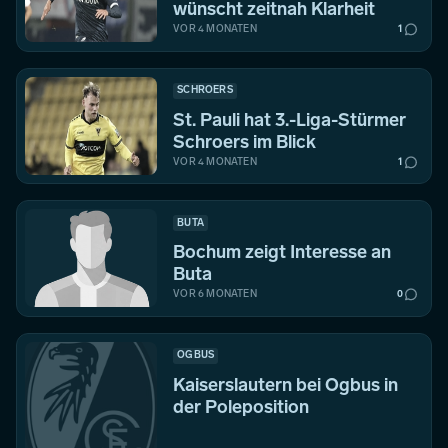
wünscht zeitnah Klarheit
VOR 4 MONATEN
1
SCHROERS
St. Pauli hat 3.-Liga-Stürmer
Schroers im Blick
VOR 4 MONATEN
1
BUTA
Bochum zeigt Interesse an
Buta
VOR 6 MONATEN
0
OGBUS
Kaiserslautern bei Ogbus in
der Poleposition