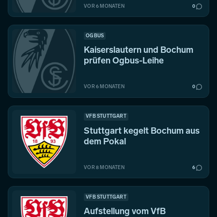
VOR 6 MONATEN
0
OGBUS
Kaiserslautern und Bochum
prüfen Ogbus-Leihe
VOR 6 MONATEN
0
VFB STUTTGART
Stuttgart kegelt Bochum aus
dem Pokal
VOR 8 MONATEN
6
VFB STUTTGART
Aufstellung vom VfB